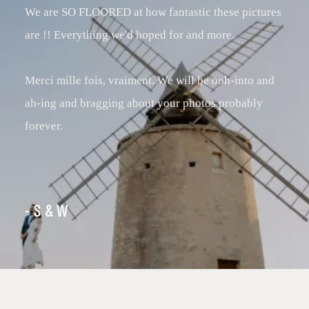
We are SO FLOORED at how fantastic these pictures
are !! Everything we'd hoped for and more.
Merci mille fois, vraiment. We will be ooh-into and
ah-ing and bragging about your photos probably
forever.
- S & W