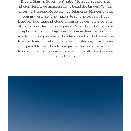
Bidart, Biarritz, Bayonne, Anglet. Réalisation de séances
photos lifestyle de grossesse dans le sud des landes : Tarnos,
Labenne, Hossegor, Capbreton ou Seignosse. Séances photos
A propos
pour immortaliser une maternité sur une plage du Pays
Basque. Reportages photos à la demande des futurs parents.
Photographe Lifestyle basée près de Saint Jean de Luz, je me
Contact
déplace partout au Pays Basque pour réaliser des portraits
vivants de votre grossesse et de votre vie de famille. Les séances
lifestyle durent 1 h, et sont réalisées en extérieur, dans l’heure
qui suit le lever du soleil ou qui précède son coucher.
Clients
Photographe pour femme enceinte biarritz. Photos Grossesse
Pays Basque