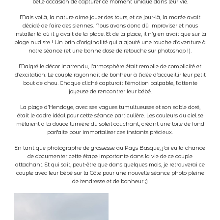
belle occasion de capturer ce moment unique dans leur vie.
Mais voilà, la nature aime jouer des tours, et ce jour-là, la marée avait
A propos
décidé de faire des siennes. Nous avons donc dû improviser et nous
installer là où il y avait de la place. Et de la place, il n’y en avait que sur la
plage nudiste ! Un brin d’originalité qui a ajouté une touche d’aventure à
notre séance (et une bonne dose de retouche sur photoshop !).
Contact
Malgré le décor inattendu, l’atmosphère était remplie de complicité et
d’excitation. Le couple rayonnait de bonheur à l’idée d’accueillir leur petit
bout de chou. Chaque cliché capturait l’émotion palpable, l’attente
Clients
joyeuse de rencontrer leur bébé.
La plage d’Hendaye, avec ses vagues tumultueuses et son sable doré,
était le cadre idéal pour cette séance particulière. Les couleurs du ciel se
mêlaient à la douce lumière du soleil couchant, créant une toile de fond
parfaite pour immortaliser ces instants précieux.
En tant que photographe de grossesse au Pays Basque, j’ai eu la chance
de documenter cette étape importante dans la vie de ce couple
attachant. Et qui sait, peut-être que dans quelques mois, je retrouverai ce
couple avec leur bébé sur la Côte pour une nouvelle séance photo pleine
de tendresse et de bonheur ;)