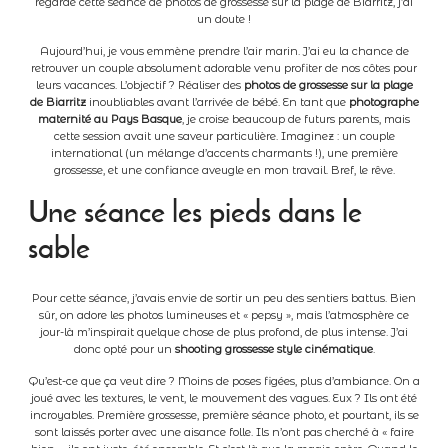
regarde cette séance de photos de grossesse sur la plage de Biarritz, j’ai
un doute !
A propos
Aujourd’hui, je vous emmène prendre l’air marin. J’ai eu la chance de
retrouver un couple absolument adorable venu profiter de nos côtes pour
leurs vacances. L’objectif ? Réaliser des
photos de grossesse sur la plage
de Biarritz
inoubliables avant l’arrivée de bébé. En tant que
photographe
Contact
maternité au Pays Basque
, je croise beaucoup de futurs parents, mais
cette session avait une saveur particulière. Imaginez : un couple
international (un mélange d’accents charmants !), une première
grossesse, et une confiance aveugle en mon travail. Bref, le rêve.
Clients
Une séance les pieds dans le
sable
Pour cette séance, j’avais envie de sortir un peu des sentiers battus. Bien
sûr, on adore les photos lumineuses et « pepsy », mais l’atmosphère ce
jour-là m’inspirait quelque chose de plus profond, de plus intense. J’ai
donc opté pour un
shooting grossesse style cinématique
.
Qu’est-ce que ça veut dire ? Moins de poses figées, plus d’ambiance. On a
joué avec les textures, le vent, le mouvement des vagues. Eux ? Ils ont été
incroyables. Première grossesse, première séance photo, et pourtant, ils se
sont laissés porter avec une aisance folle. Ils n’ont pas cherché à « faire