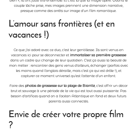
bien », ils ont juste
été
ensemble. Et c’est là que la magie opère. Quand le
couple lâche prise, mes images prennent une dimension narrative,
presque comme des arrêts sur image d’un film romantique.
L’amour sans frontières (et en
vacances !)
Ce que j’ai adoré avec ce duo, c’est leur gentillesse. Ils sont venus en
vacances ici pour se déconnecter et
immortaliser sa première grossesse
dans un cadre qui change de leur quotidien. C’est ça aussi la beauté de
mon métier : rencontrer des gens venus d’ailleurs, échanger (parfois avec
les mains quand l’anglais déraille, mais c’est ça qui est drôle !), et
capturer ce moment universel qu’est l’attente d’un enfant.
Faire des
photos de grossesse sur la plage de Biarritz
, c’est offrir un décor
brut et sauvage à une période de la vie qui est tout aussi puissante. Pas
besoin d’artifices quand on a l’océan Atlantique en fond et deux futurs
parents aussi connectés.
Envie de créer votre propre film
?