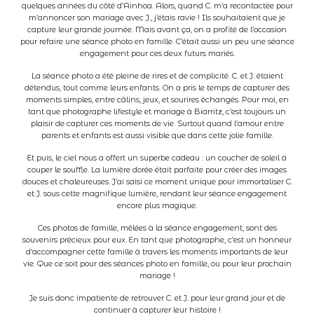
quelques années du côté d’Ainhoa. Alors, quand C. m’a recontactée pour
m’annoncer son mariage avec J., j’étais ravie ! Ils souhaitaient que je
A propos
capture leur grande journée. Mais avant ça, on a profité de l’occasion
pour refaire une séance photo en famille. C’était aussi un peu une séance
engagement pour ces deux futurs mariés.
Contact
La séance photo a été pleine de rires et de complicité. C. et J. étaient
détendus, tout comme leurs enfants. On a pris le temps de capturer des
moments simples, entre câlins, jeux, et sourires échangés. Pour moi, en
tant que photographe lifestyle et mariage à Biarritz, c’est toujours un
Clients
plaisir de capturer ces moments de vie. Surtout quand l’amour entre
parents et enfants est aussi visible que dans cette jolie famille.
Et puis, le ciel nous a offert un superbe cadeau : un coucher de soleil à
couper le souffle. La lumière dorée était parfaite pour créer des images
douces et chaleureuses. J’ai saisi ce moment unique pour immortaliser C.
et J. sous cette magnifique lumière, rendant leur séance engagement
encore plus magique.
Ces photos de famille, mêlées à la séance engagement, sont des
souvenirs précieux pour eux. En tant que photographe, c’est un honneur
d’accompagner cette famille à travers les moments importants de leur
vie. Que ce soit pour des séances photo en famille, ou pour leur prochain
mariage !
Je suis donc impatiente de retrouver C. et J. pour leur grand jour et de
continuer à capturer leur histoire !