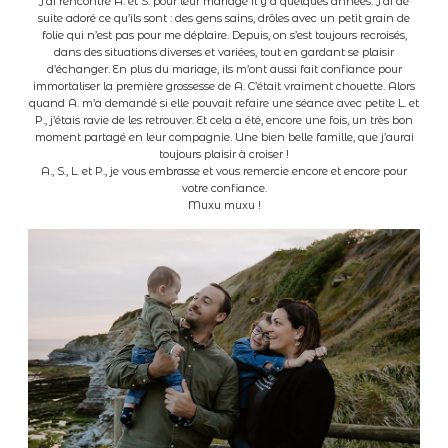
J’ai rencontré A. et S. pour leur mariage il y a quelques années. J’ai de
suite adoré ce qu’ils sont : des gens sains, drôles avec un petit grain de
folie qui n’est pas pour me déplaire. Depuis, on s’est toujours recroisés,
A propos
dans des situations diverses et variées, tout en gardant se plaisir
d’échanger. En plus du mariage, ils m’ont aussi fait confiance pour
immortaliser la première grossesse de A. C’était vraiment chouette. Alors
quand A. m’a demandé si elle pouvait refaire une séance avec petite L. et
Contact
P., j’étais ravie de les retrouver. Et cela a été, encore une fois, un très bon
moment partagé en leur compagnie. Une bien belle famille, que j’aurai
toujours plaisir à croiser !
A., S., L. et P., je vous embrasse et vous remercie encore et encore pour
Clients
votre confiance.
Muxu muxu !